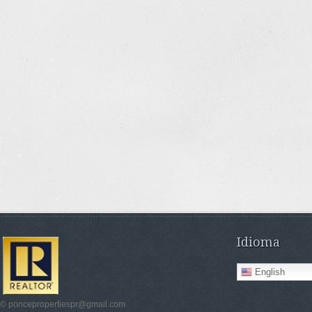
Idioma
English
© poncepropertiespr@gmail.com